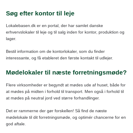
a
e
wi
el
m
h
c
ss
tt
e
ail
ar
Søg efter kontor til leje
e
e
er
gr
e
Lokalebasen.dk er en portal, der har samlet danske
b
n
a
erhvervslokaler til leje og til salg inden for kontor, produktion og
o
g
m
lager.
o
er
Bestil information om de kontorlokaler, som du finder
k
interessante, og få etableret den første kontakt til udlejer.
Mødelokaler til næste forretningsmøde?
Flere virksomheder er begyndt at mødes ude af huset, både for
at mødes på midten i forhold til transport. Men også i forhold til
at mødes på neutral jord ved større forhandlinger.
Det er rammerne der gør forskellen! Så find de næste
mødelokale til dit forretningsmøde, og optimér chancerne for en
god aftale.