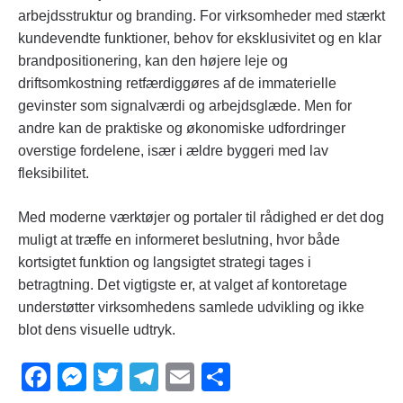
arbejdsstruktur og branding. For virksomheder med stærkt
kundevendte funktioner, behov for eksklusivitet og en klar
brandpositionering, kan den højere leje og
driftsomkostning retfærdiggøres af de immaterielle
gevinster som signalværdi og arbejdsglæde. Men for
andre kan de praktiske og økonomiske udfordringer
overstige fordelene, især i ældre byggeri med lav
fleksibilitet.
Med moderne værktøjer og portaler til rådighed er det dog
muligt at træffe en informeret beslutning, hvor både
kortsigtet funktion og langsigtet strategi tages i
betragtning. Det vigtigste er, at valget af kontoretage
understøtter virksomhedens samlede udvikling og ikke
blot dens visuelle udtryk.
F
M
T
T
E
S