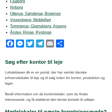
Faaborg
Nyborg
Otterup, Søndersø, Bogense
Vissenbjerg, Middelfart
Tommerup, Glamsbjerg, Assens
Årslev, Ringe, Ryslinge
F
M
T
T
E
S
a
e
wi
el
m
h
c
ss
tt
e
ail
ar
Søg efter kontor til leje
e
e
er
gr
e
Lokalebasen.dk er en portal, der har samlet danske
b
n
a
erhvervslokaler til leje og til salg inden for kontor, produktion og
o
g
m
lager.
o
er
Bestil information om de kontorlokaler, som du finder
k
interessante, og få etableret den første kontakt til udlejer.
Mødelokaler til næste forretningsmøde?