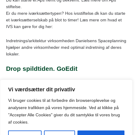
Du kan starte et Aps nemt og bekvemt. Læs mere om Aps
stiftelse.
Er du mere iværksættertypen? Hos ivsstiftelse.dk kan du starte
et iværksætterselskab på blot to timer! Læs mere om hvad et
IVS kan gøre for dig her:
Indretnings/arkitektur virksomheden Danielsens Spaceplanning
hjælper andre virksomheder med optimal indretning af deres
lokaler.
Drop spildtiden. GoEdit
Hos GoEdit er det nemt at få hurtig og billig hjælp til en
gennemgang og redigering af dokumenter, billeder, opslag og
Vi værdsætter dit privatliv
meget mere.
Vi bruger cookies til at forbedre din browseroplevelse
og
analysere
trafikken
på
vores
hjemmeside
.
Ved at klikke på
"Accepter Alle Cookies" giver du dit samtykke til vores brug
© Kontor-odense.dk: Oversigt over markedet for kontorlokaler til
af cookies.
leje i Odense og omegn.
(+45) 39 47 31 29 |
info@kontor-odense.dk