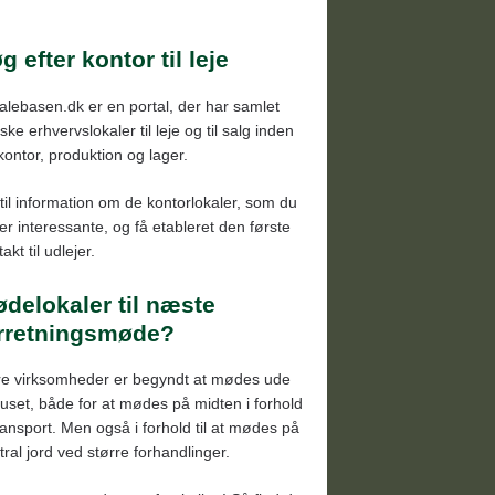
rslev, Rynkeby, Langeskov
endborg
g efter kontor til leje
aborg
alebasen.dk er en portal, der har samlet
borg
ke erhvervslokaler til leje og til salg inden
terup, Søndersø, Bogense
 kontor, produktion og lager.
senbjerg, Middelfart
til information om de kontorlokaler, som du
mmerup, Glamsbjerg, Assens
der interessante, og få etableret den første
akt til udlejer.
lev, Ring, Ryslinge
delokaler til næste
rretningsmøde?
re virksomheder er begyndt at mødes ude
huset, både for at mødes på midten i forhold
 transport. Men også i forhold til at mødes på
tral jord ved større forhandlinger.