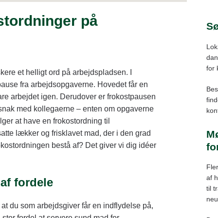
Ma
ostordninger på
Sv
Sø
Fa
Lok
Ny
dans
Ot
for
ere et helligt ord på arbejdspladsen. I
Vis
 pause fra arbejdsopgaverne. Hovedet får en
Bes
klare arbejdet igen. Derudover er frokostpausen
To
fin
ig snak med kollegaerne – enten om opgaverne
kont
Års
ger at have en frokostordning til
Mø
te lækker og frisklavet mad, der i den grad
fo
ostordningen bestå af? Det giver vi dig idéer
Fle
af 
af fordele
til
neu
 at du som arbejdsgiver får en indflydelse på,
 stor fordel at servere sund mad for