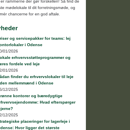
 er rammerne der gør forskellen! Så find de
te mødelokale til dit forretningsmøde, og
imér chancerne for en god aftale.
yheder
riser og servicepakker for teams: lej
ontorlokaler i Odense
0/01/2026
okale erhvervsstøtteprogrammer og
eres fordele ved leje
2/01/2026
ådan finder du erhvervslokaler til leje
den mellemmænd i Odense
6/12/2025
rønne kontorer og bæredygtige
rhvervsejendomme: Hvad efterspørger
ejerne?
2/12/2025
trategiske placeringer for lagerleje i
dense: Hvor ligger det største