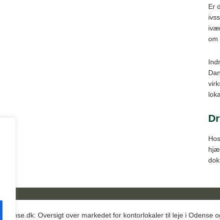
Er 
ivss
ivæ
om 
Ind
Dan
vir
loka
Dr
Hos
hjæ
dok
odense.dk: Oversigt over markedet for kontorlokaler til leje i Odense