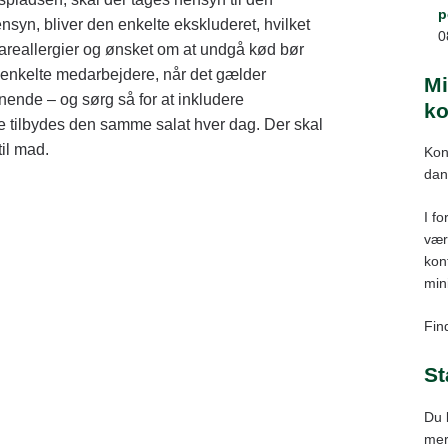
p
syn, bliver den enkelte ekskluderet, hvilket
0
vareallergier og ønsket om at undgå kød bør
e enkelte medarbejdere, når det gælder
Mi
gnende – og sørg så for at inkludere
ko
 tilbydes den samme salat hver dag. Der skal
til mad.
Kon
dan
I fo
vær
kont
min
Find
St
Du 
mer