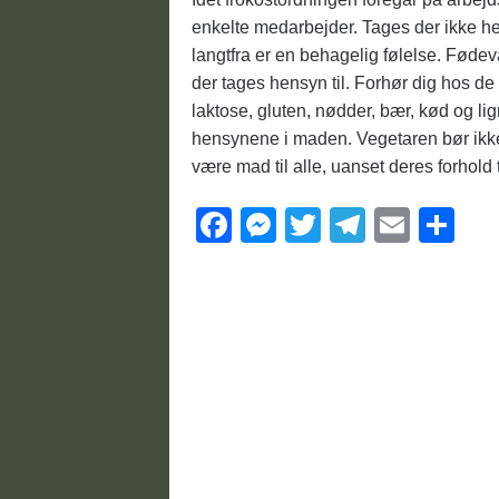
enkelte medarbejder. Tages der ikke hen
langtfra er en behagelig følelse. Føde
der tages hensyn til. Forhør dig hos d
laktose, gluten, nødder, bær, kød og li
hensynene i maden. Vegetaren bør ikke
være mad til alle, uanset deres forhold 
F
M
T
T
E
S
a
e
wi
el
m
h
c
ss
tt
e
ail
ar
e
e
er
gr
e
b
n
a
o
g
m
o
er
k