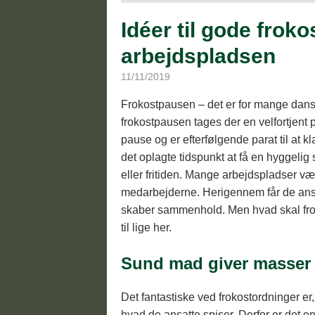
Idéer til gode frok
arbejdspladsen
11/11/2019
Frokostpausen – det er for mange dansk
frokostpausen tages der en velfortjent
pause og er efterfølgende parat til at 
det oplagte tidspunkt at få en hyggel
eller fritiden. Mange arbejdspladser væl
medarbejderne. Herigennem får de ansat
skaber sammenhold. Men hvad skal frok
til lige her.
Sund mad giver masser 
Det fantastiske ved frokostordninger er,
hvad de ansatte spiser. Derfor er det en