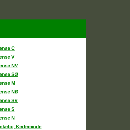
ense C
ense V
ense NV
ense SØ
ense M
ense NØ
ense SV
ense S
ense N
nkebo, Kerteminde