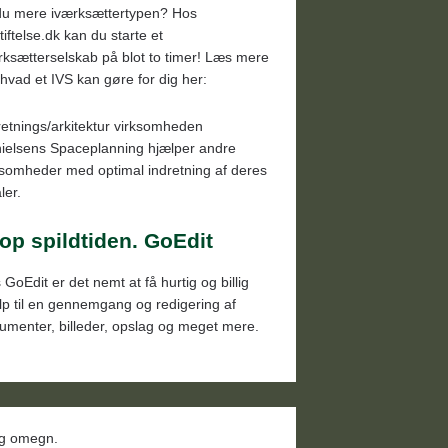
du mere iværksættertypen? Hos
tiftelse.dk kan du starte et
rksætterselskab på blot to timer! Læs mere
hvad et IVS kan gøre for dig her:
retnings/arkitektur virksomheden
ielsens Spaceplanning hjælper andre
ksomheder med optimal indretning af deres
ler.
op spildtiden. GoEdit
 GoEdit er det nemt at få hurtig og billig
lp til en gennemgang og redigering af
umenter, billeder, opslag og meget mere.
 og omegn.