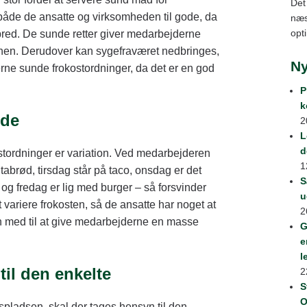
Det
både de ansatte og virksomheden til gode, da
næs
opt
lbred. De sunde retter giver medarbejderne
onen. Derudover kan sygefraværet nedbringes,
N
gerne sunde frokostordninger, da det er en god
P
k
æde
2
L
d
okostordninger er variation. Ved medarbejderen
1
abrød, tirsdag står på taco, onsdag er det
S
, og fredag er lig med burger – så forsvinder
u
 variere frokosten, så de ansatte har noget at
2
den med til at give medarbejderne en masse
G
e
l
til den enkelte
2
S
O
spladsen, skal der tages hensyn til den