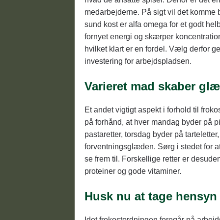
medarbejderne. På sigt vil det komme 
sund kost er alfa omega for et godt he
fornyet energi og skærper koncentrati
hvilket klart er en fordel. Vælg derfor 
investering for arbejdspladsen.
Varieret mad skaber gl
Et andet vigtigt aspekt i forhold til fr
på forhånd, at hver mandag byder på pit
pastaretter, torsdag byder på tarteletter
forventningsglæden. Sørg i stedet for at
se frem til. Forskellige retter er desu
proteiner og gode vitaminer.
Husk nu at tage hensyn 
Idet frokostordningen foregår på arbejd