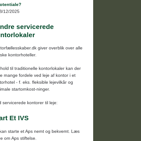
otentiale?
8/12/2025
ndre servicerede
ntorlokaler
torfællesskaber.dk giver overblik over alle
ske kontorhoteller.
rhold til traditionelle kontorlokaler kan der
e mange fordele ved leje af kontor i et
orhotel - f. eks. fleksible lejevilkår og
imale startomkost-ninger.
 servicerede kontorer til leje:
art Et IVS
kan starte et Aps nemt og bekvemt. Læs
e om Aps stiftelse.