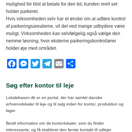
mulighed for blot at betale for den tid, kunden reelt set
holder parkeret.
Hvis virksomheden selv har et ønske om at udføre kontrol
af parkeringsarealerne, vil det ved mange udbydere være
muligt. Virksomheden kan selvfølgelig også vælge den
nemme løsning, hvor eksterne parkeringskontrollører
holder øje med området.
F
M
T
T
E
S
a
e
wi
el
m
h
c
ss
tt
e
ail
ar
Søg efter kontor til leje
e
e
er
gr
e
Lokalebasen.dk er en portal, der har samlet danske
b
n
a
erhvervslokaler til leje og til salg inden for kontor, produktion og
o
g
m
lager.
o
er
Bestil information om de kontorlokaler, som du finder
k
interessante, og få etableret den første kontakt til udlejer.