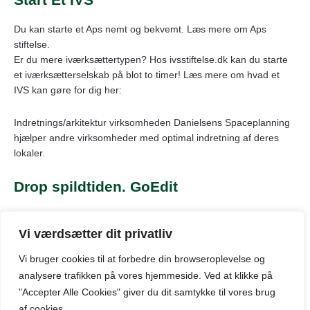
Du kan starte et Aps nemt og bekvemt. Læs mere om Aps
stiftelse.
Er du mere iværksættertypen? Hos ivsstiftelse.dk kan du starte
et iværksætterselskab på blot to timer! Læs mere om hvad et
IVS kan gøre for dig her:
Indretnings/arkitektur virksomheden Danielsens Spaceplanning
hjælper andre virksomheder med optimal indretning af deres
lokaler.
Drop spildtiden. GoEdit
Hos GoEdit er det nemt at få hurtig og billig hjælp til en
gennemgang og redigering af dokumenter, billeder, opslag og
Vi værdsætter dit privatliv
meget mere.
Vi bruger cookies til at forbedre din browseroplevelse
og
analysere
trafikken
på
vores
hjemmeside
.
Ved at klikke på
"Accepter Alle Cookies" giver du dit samtykke til vores brug
© Kontor-odense.dk: Oversigt over markedet for kontorlokaler til
af cookies.