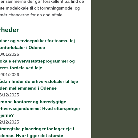
 er rammerne der gør forskellen! Så find de
te mødelokale til dit forretningsmøde, og
imér chancerne for en god aftale.
yheder
riser og servicepakker for teams: lej
ontorlokaler i Odense
0/01/2026
okale erhvervsstøtteprogrammer og
eres fordele ved leje
2/01/2026
ådan finder du erhvervslokaler til leje
den mellemmænd i Odense
6/12/2025
rønne kontorer og bæredygtige
rhvervsejendomme: Hvad efterspørger
ejerne?
2/12/2025
trategiske placeringer for lagerleje i
dense: Hvor ligger det største