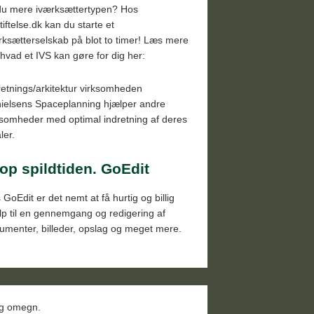
du mere iværksættertypen? Hos
tiftelse.dk kan du starte et
rksætterselskab på blot to timer! Læs mere
hvad et IVS kan gøre for dig her:
retnings/arkitektur virksomheden
ielsens Spaceplanning hjælper andre
ksomheder med optimal indretning af deres
ler.
op spildtiden. GoEdit
 GoEdit er det nemt at få hurtig og billig
lp til en gennemgang og redigering af
umenter, billeder, opslag og meget mere.
 og omegn.