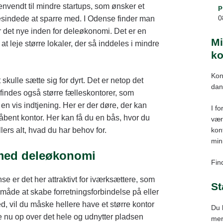
nvendt til mindre startups, som ønsker et
p
0
gesindede at sparre med. I Odense finder man
 det nye inden for deleøkonomi. Det er en
Mi
leje større lokaler, der så inddeles i mindre
ko
Kon
kulle sætte sig for dyrt. Det er netop det
dan
r findes også større fælleskontorer, som
en vis indtjening. Her er der døre, der kan
I fo
t åbent kontor. Her kan få du en bås, hvor du
vær
kont
lers alt, hvad du har behov for.
min
med deleøkonomi
Find
e er det her attraktivt for iværksættere, som
St
åde at skabe forretningsforbindelse på eller
, vil du måske hellere have et større kontor
Du 
ge nu op over det hele og udnytter pladsen
mer