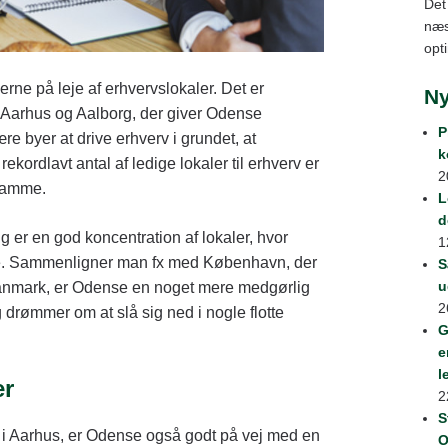
Det
næs
opt
erne på leje af erhvervslokaler. Det er
N
 Aarhus og Aalborg, der giver Odense
P
e byer at drive erhverv i grundet, at
k
kordlavt antal af ledige lokaler til erhverv er
2
 samme.
L
d
g er en god koncentration af lokaler, hvor
1
lse. Sammenligner man fx med København, der
S
u
i Danmark, er Odense en noget mere medgørlig
2
 drømmer om at slå sig ned i nogle flotte
G
e
l
er
2
S
i Aarhus, er Odense også godt på vej med en
O