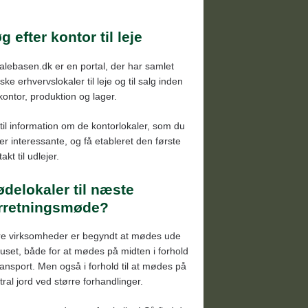
rslev, Rynkeby, Langeskov
endborg
g efter kontor til leje
aborg
alebasen.dk er en portal, der har samlet
borg
ke erhvervslokaler til leje og til salg inden
terup, Søndersø, Bogense
 kontor, produktion og lager.
senbjerg, Middelfart
til information om de kontorlokaler, som du
mmerup, Glamsbjerg, Assens
der interessante, og få etableret den første
akt til udlejer.
lev, Ring, Ryslinge
delokaler til næste
rretningsmøde?
re virksomheder er begyndt at mødes ude
huset, både for at mødes på midten i forhold
 transport. Men også i forhold til at mødes på
tral jord ved større forhandlinger.