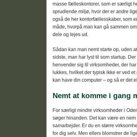
masse fælleskontorer, som er særligt he
sprudlende miljø, hvor der er andre li
også de her kontorfællesskaber, som er
måde, hvorpå man kan gå sammen om at 
dele og lejes ud.
Sådan kan man nemt starte op, uden at s
sidste, man har lyst til som startup. De
henvender sig til virksomheder, der har 
lukkes, hvilket der typisk ikke er ved e
kan have din computer – og så er det el
Nemt at komme i gang 
For særligt mindre virksomheder i Odens
søger hinanden. Det kan være en nem m
samarbejder. Er du en større virksomhed
for dig selv. Men ellers blomstrer de li