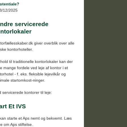
otentiale?
8/12/2025
ndre servicerede
ntorlokaler
torfællesskaber.dk giver overblik over alle
ske kontorhoteller.
rhold til traditionelle kontorlokaler kan der
e mange fordele ved leje af kontor i et
orhotel - f. eks. fleksible lejevilkår og
imale startomkost-ninger.
 servicerede kontorer til leje:
art Et IVS
kan starte et Aps nemt og bekvemt. Læs
e om Aps stiftelse.