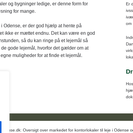
kaler og bygninger ledige, er denne form for
Er 
ivss
sning for mange.
ivæ
om 
 i Odense, er der god hjælp at hente på
et ikke er mættet endnu. Det kan være en god
Ind
nstunden, så du kan ringe på et lejemål så
Dan
m de gode lejemål, hvorfor det gælder om at
vir
e egne muligheder for at finde et lejemål.
loka
Dr
Hos
hjæ
dok
odense.dk: Oversigt over markedet for kontorlokaler til leje i Odense