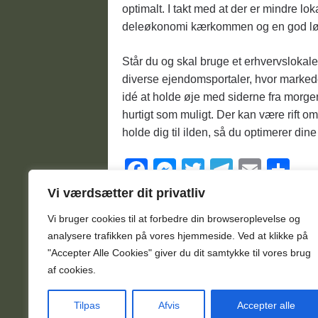
optimalt. I takt med at der er mindre lo
deleøkonomi kærkommen og en god lø
Står du og skal bruge et erhvervslokale
diverse ejendomsportaler, hvor marked
idé at holde øje med siderne fra morge
hurtigt som muligt. Der kan være rift o
holde dig til ilden, så du optimerer din
F
M
T
T
E
S
a
e
wi
el
m
h
Vi værdsætter dit privatliv
c
ss
tt
e
ail
ar
Vi bruger cookies til at forbedre din browseroplevelse
og
e
e
er
gr
e
analysere
trafikken
på
vores
hjemmeside
.
Ved at klikke på
"Accepter Alle Cookies" giver du dit samtykke til vores brug
b
n
a
af cookies.
o
g
m
o
er
Tilpas
Afvis
Accepter alle
© Kontor-