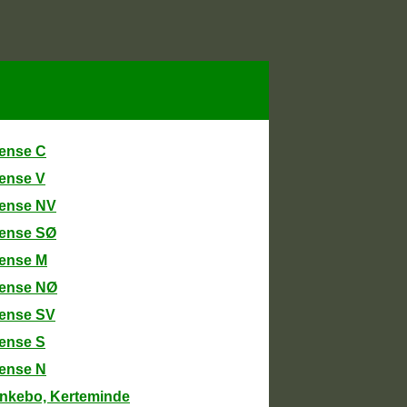
ense C
ense V
ense NV
ense SØ
ense M
ense NØ
ense SV
ense S
ense N
nkebo, Kerteminde