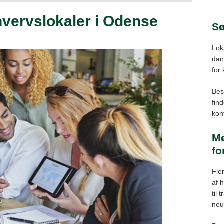
Ma
rhvervslokaler i Odense
Sv
Sø
Fa
Lok
Ny
dans
Ot
for
Vis
Bes
To
fin
kont
Års
Mø
fo
Fle
af 
til
neu